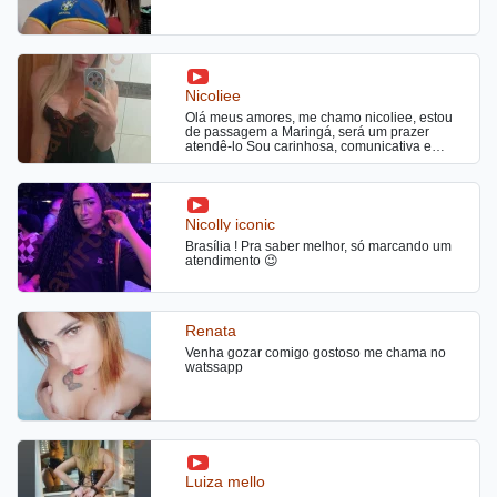
Nicoliee
Olá meus amores, me chamo nicoliee, estou
de passagem a Maringá, será um prazer
atendê-lo Sou carinhosa, comunicativa e
sigilosa., atendo no meu local, com total
descrição, venha me conhecer.
Nicolly iconic
Brasília ! Pra saber melhor, só marcando um
atendimento 😉
Renata
Venha gozar comigo gostoso me chama no
watssapp
Luiza mello