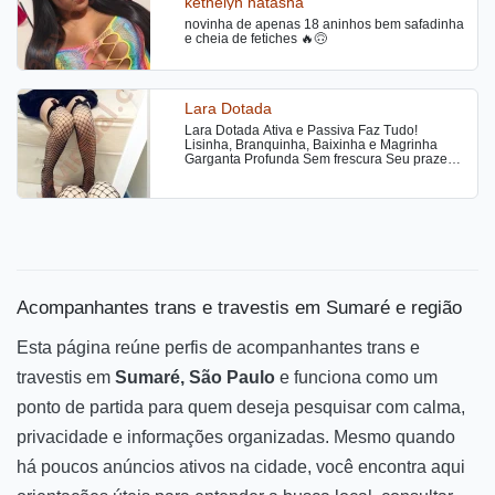
kethelyn natasha
CAMINHONEIROS SEM FRESCURA... SÓ
ATENDO COM HORA MARCADA, LIGAR 1
novinha de apenas 18 aninhos bem safadinha
HORA ANTES OU MANDAR MENSAGEM
e cheia de fetiches 🔥🙃
PRA SABER A DISPONIBILIDADE....
Lara Dotada
Lara Dotada Ativa e Passiva Faz Tudo!
Lisinha, Branquinha, Baixinha e Magrinha
Garganta Profunda Sem frescura Seu prazer é
meu prazer Vamos ser felizes
Acompanhantes trans e travestis em Sumaré e região
Esta página reúne perfis de acompanhantes trans e
travestis em
Sumaré, São Paulo
e funciona como um
ponto de partida para quem deseja pesquisar com calma,
privacidade e informações organizadas. Mesmo quando
há poucos anúncios ativos na cidade, você encontra aqui