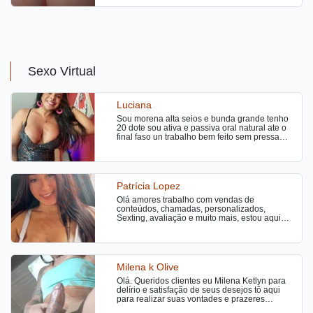
por sexo
Sexo Virtual
Luciana
Sou morena alta seios e bunda grande tenho
20 dote sou ativa e passiva oral natural ate o
final faso un trabalho bem feito sem pressa
beijo de língua tbm faso massagens atendo
24 hrs
Patrícia Lopez
Olá amores trabalho com vendas de
conteúdos, chamadas, personalizados,
Sexting, avaliação e muito mais, estou aqui
para realizar as tuas vontades
Milena k Olive
Olá. Queridos clientes eu Milena Ketlyn para
delírio e satisfação de seus desejos tô aqui
para realizar suas vontades e prazeres
considerada rainha da orgia me procure