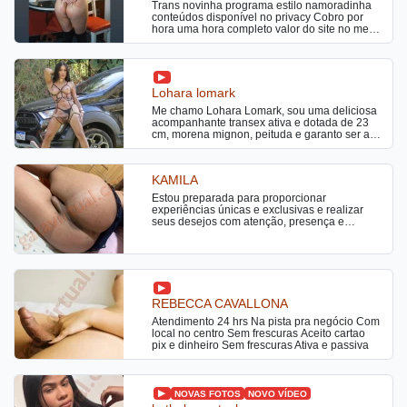
Trans novinha programa estilo namoradinha
conteúdos disponível no privacy Cobro por
hora uma hora completo valor do site no meu
local Saídas a combinar
Lohara lomark
Me chamo Lohara Lomark, sou uma deliciosa
acompanhante transex ativa e dotada de 23
cm, morena mignon, peituda e garanto ser a
tenho gozo farto, atendo homens no estilo
namoradinha. Adoro beijos gregos bem
demorados, chupar um rabinho é uma delícia
KAMILA
e faço uma maravilhosa massagem erótica
relaxante. Também beijo na boca e faço o
Estou preparada para proporcionar
melhor boquete que já provou na sua vida.
experiências únicas e exclusivas e realizar
Não perca essa ótima chance e venha logo
seus desejos com atenção, presença e
me conhecer, sei que você vai adorar me
entrega. Sempre com um bom papo e sem
encontrar.
pressa. 😊 Vc é (Inexperiente)? Não se
preocupe, sou extremamente paciente e
descontraída. 🔥 Atendimento especial e
diferenciado para casais. 🔥 Preliminares —
meu grande diferencial. 🔥 Sou ATIVA E
REBECCA CAVALLONA
PASSIVA! REALIZO SUAS MAIORES
FANTASIAS - SEXO A 3 - VESTIR VOCE COM
Atendimento 24 hrs Na pista pra negócio Com
ROUPAS DE MULHER - COLOCAR UMA
local no centro Sem frescuras Aceito cartao
CALCINHA - DUPLA PENETRAÇÃO EM
pix e dinheiro Sem frescuras Ativa e passiva
VOCÊ E MUITO MAIS... VENHA REALIZAR
SUAS FANTASIAS SECRETAS TUDO NO
SIGILO Trabalho com massagem relaxante,
desportiva, erótica, tântrica nuru, mix etc …
NOVAS FOTOS
NOVO VÍDEO
mais infomação só chamar !!! ATENDO