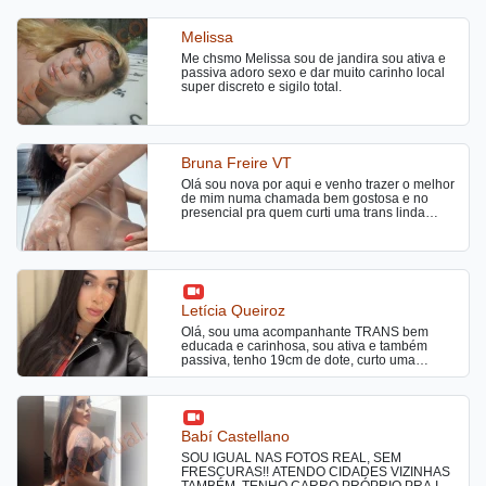
Melissa
Me chsmo Melissa sou de jandira sou ativa e
passiva adoro sexo e dar muito carinho local
super discreto e sigilo total.
Bruna Freire VT
Olá sou nova por aqui e venho trazer o melhor
de mim numa chamada bem gostosa e no
presencial pra quem curti uma trans linda
cheirosa estilo namoradinha bj na boca sem
frescura virtual ok amores chamada e
conteúdo
Letícia Queiroz
Olá, sou uma acompanhante TRANS bem
educada e carinhosa, sou ativa e também
passiva, tenho 19cm de dote, curto uma
Putaria bem gostosa sem frescuras, realizo
fantasias sexuais me chama no pv para mais
informações !
Babí Castellano
SOU IGUAL NAS FOTOS REAL, SEM
FRESCURAS!! ATENDO CIDADES VIZINHAS
TAMBÉM, TENHO CARRO PRÓPRIO PRA IR