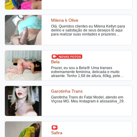
Milena k Olive
Olá. Queridos clientes eu Milena Ketlyn para
delírio e satisfação de seus desejos tô aqui
para realizar suas vontades e prazeres
considerada rainha da orgia me procure
euzinha Milena Ketlyn 💋
NOVAS FOTOS
Bela
Prazer, eu sou a Bela🌸 Uma transex
extremamente feminina, delicada e muito
atraente. Tenho 1,68 de altura, 60kg, pele
morena e cabelo cacheado — exatamente
como nas minhas fotos, todas reais e
recentes. No meu atendimento eu adoro
Garotinha Trans
provocar, seduzir e fazer você viver momentos
inesquecíveis. Atendo com muito carinho,
Garotinha Trans do Fatal Model, atendo em
atenção e intensidade, para você realmente
Viçosa MG. Meu Instagram é alissasilva_29.
relaxar e aproveitar cada segundo. Serviços
disponíveis: • Presencial • Online
Safira