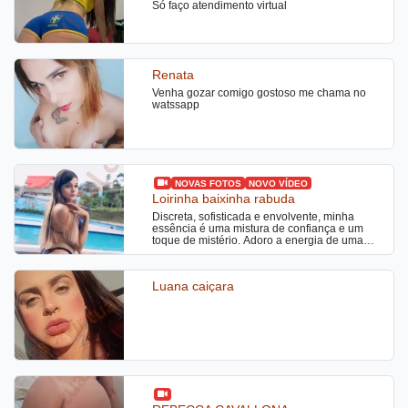
Só faço atendimento virtual
Renata
Venha gozar comigo gostoso me chama no
watssapp
NOVAS FOTOS
NOVO VÍDEO
Loirinha baixinha rabuda
Discreta, sofisticada e envolvente, minha
essência é uma mistura de confiança e um
toque de mistério. Adoro a energia de uma
boa conversa que me desafia e me fascina,
mas também a quietude intensa de um
momento a dois. Loira do bumbum avantajado
Luana caiçara
pronta pra satisfazer seus desejos ocultos.
CONTEÚDOS +18, packs de vídeos pornô e
conteúdos solo. CHAMADA DE VÍDEO
completa e totalmente safada.