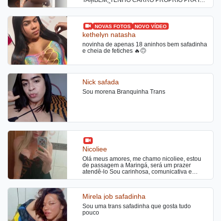
ATÉ VOCÊ. MORO E ATENDO
LITERALMENTE SOZINHA, LOCAL COM
PORTÃO ELETRÔNICO CLIMATIZADO COM
AR E EXTREMAMENTE LIMPO E SEGURO.
NOVAS FOTOS
NOVO VÍDEO
babicastellanooficial nos apps vizinhos rs
kethelyn natasha
Seja direto e objetivo, CHAMAR APENAS SE
novinha de apenas 18 aninhos bem safadinha
FOR DO SEU INTERESSE ME CONTRATAR
e cheia de fetiches 🔥🙃
COM VINTE MINUTOS DE ANTECEDÊNCIA!
Atendimento de PRIMEIRA QUALIDADE NA
CIDADE, venham se deliciar na grossura de
minhas curvas…. NÃO NEGÓCIO CACHÊ,
NÃO INSISTA! Grata. Aguardo sua ligação
Nick safada
para realizar seus maiores fetiches, fantasias,
prazeres, gozadas, chuva dourada, beijo
Sou morena Branquinha Trans
grego até logo!!
Nicoliee
Olá meus amores, me chamo nicoliee, estou
de passagem a Maringá, será um prazer
atendê-lo Sou carinhosa, comunicativa e
sigilosa., atendo no meu local, com total
descrição, venha me conhecer.
Mirela job safadinha
Sou uma trans safadinha que gosta tudo
pouco