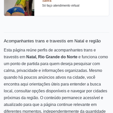
Safira
conteúdos solo. CHAMADA DE VÍDEO
grego até logo!!
Só faço atendimento virtual
completa e totalmente safada.
Acompanhantes trans e travestis em Natal e região
Esta página reúne perfis de acompanhantes trans e
travestis em
Natal, Rio Grande do Norte
e funciona como
um ponto de partida para quem deseja pesquisar com
calma, privacidade e informações organizadas. Mesmo
quando há poucos anúncios ativos na cidade, você
encontra aqui orientações úteis para entender a busca
local, consultar opções disponíveis e navegar por cidades
próximas da região. O conteúdo permanece acessível e
atualizado para que a página continue relevante em
diferentes momentos, independentemente da quantidade