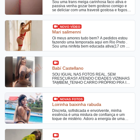
Sou uma trans meiga carinhosa faco ativa e
passiva venha gozar bem gostoso comigo e
se deliciar com uma travesti gostosa e fogosa
por sexo
NOVO VÍDEO
Mari salimenni
Oi meus amores tudo bem? A pedidos estou
fazendo uma temporada aqui em Rio Preto .
Sou uma ninfeta bem educada ativa(17 cm de
dote) e passiva , bunduda e bem atenciosa.
No meu atendimento faço completinho, tenho
local discreto e também vou a motéis e hotéis !
Venha me conhecer, um beijo
Babí Castellano
SOU IGUAL NAS FOTOS REAL, SEM
FRESCURAS!! ATENDO CIDADES VIZINHAS
TAMBÉM, TENHO CARRO PRÓPRIO PRA IR
ATÉ VOCÊ. MORO E ATENDO
LITERALMENTE SOZINHA, LOCAL COM
PORTÃO ELETRÔNICO CLIMATIZADO COM
AR E EXTREMAMENTE LIMPO E SEGURO.
NOVAS FOTOS
babicastellanooficial nos apps vizinhos rs
Loirinha baixinha rabuda
Seja direto e objetivo, CHAMAR APENAS SE
Discreta, sofisticada e envolvente, minha
FOR DO SEU INTERESSE ME CONTRATAR
essência é uma mistura de confiança e um
COM VINTE MINUTOS DE ANTECEDÊNCIA!
toque de mistério. Adoro a energia de uma
Atendimento de PRIMEIRA QUALIDADE NA
boa conversa que me desafia e me fascina,
CIDADE, venham se deliciar na grossura de
mas também a quietude intensa de um
minhas curvas…. NÃO NEGÓCIO CACHÊ,
momento a dois. Loira do bumbum avantajado
NÃO INSISTA! Grata. Aguardo sua ligação
pronta pra satisfazer seus desejos ocultos.
para realizar seus maiores fetiches, fantasias,
CONTEÚDOS +18, packs de vídeos pornô e
prazeres, gozadas, chuva dourada, beijo