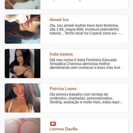
Aimeê hot
Ola, sou aimeê mulher trans bem feminina,
alta 1.86, magra 80kl, bumbum redondinho
natural... Tenho local na Cupecê zona sul --
divisa com diadema perto do Nabuco.
Normalmente tenho horário de noite!!! Meu
cachê já está em preço promocional.... Venha
desfrutar de umas horas de prazer.
Índia baiana
Olá meu nome é Índia Feminina Educada
Simpática Cheirosa atenciosa melhor
atendimento vem conhecer a trans mas linda
maravilhosa
Patrícia Lopez
Olá amores trabalho com vendas de
conteúdos, chamadas, personalizados,
Sexting, avaliação e muito mais, estou aqui
para realizar as tuas vontades
Leonna Davilla