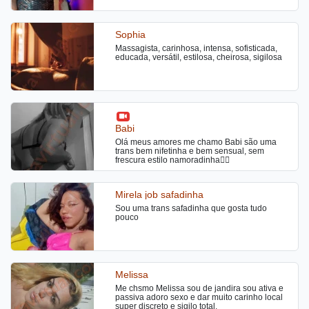
satisfatório e maravilhoso para você querer
24 hrs
repetir. Estou na cidade, atendo no meu local
super tranquilo ou se preferir em motel e hotel.
Não passe vontade, te surpreenderei na cama
Sophia
para termos uma safadeza fantástica e
satisfatória, me contate, beijos.
Massagista, carinhosa, intensa, sofisticada,
educada, versátil, estilosa, cheirosa, sigilosa
Babi
Olá meus amores me chamo Babi são uma
trans bem nifetinha e bem sensual, sem
frescura estilo namoradinha❤️‍🔥
Mirela job safadinha
Sou uma trans safadinha que gosta tudo
pouco
Melissa
Me chsmo Melissa sou de jandira sou ativa e
passiva adoro sexo e dar muito carinho local
super discreto e sigilo total.