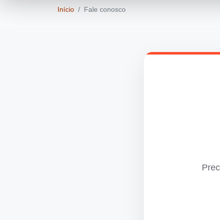
Início
Fale conosco
Prec