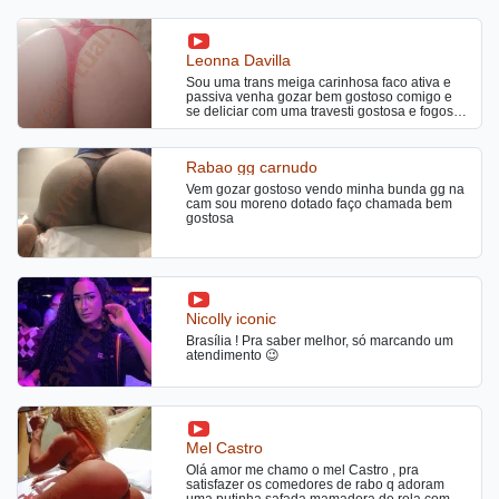
Leonna Davilla
Sou uma trans meiga carinhosa faco ativa e
passiva venha gozar bem gostoso comigo e
se deliciar com uma travesti gostosa e fogosa
por sexo
Rabao gg carnudo
Vem gozar gostoso vendo minha bunda gg na
cam sou moreno dotado faço chamada bem
gostosa
Nicolly iconic
Brasília ! Pra saber melhor, só marcando um
atendimento 😉
Mel Castro
Olá amor me chamo o mel Castro , pra
satisfazer os comedores de rabo q adoram
uma putinha safada mamadora de rola com