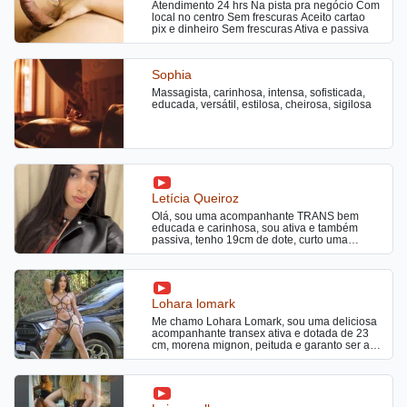
Atendimento 24 hrs Na pista pra negócio Com
local no centro Sem frescuras Aceito cartao
pix e dinheiro Sem frescuras Ativa e passiva
Sophia
Massagista, carinhosa, intensa, sofisticada,
educada, versátil, estilosa, cheirosa, sigilosa
Letícia Queiroz
Olá, sou uma acompanhante TRANS bem
educada e carinhosa, sou ativa e também
passiva, tenho 19cm de dote, curto uma
Putaria bem gostosa sem frescuras, realizo
fantasias sexuais me chama no pv para mais
informações !
Lohara lomark
Me chamo Lohara Lomark, sou uma deliciosa
acompanhante transex ativa e dotada de 23
cm, morena mignon, peituda e garanto ser a
tenho gozo farto, atendo homens no estilo
namoradinha. Adoro beijos gregos bem
demorados, chupar um rabinho é uma delícia
e faço uma maravilhosa massagem erótica
relaxante. Também beijo na boca e faço o