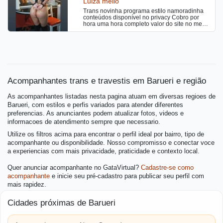
Luiza mello
melhor boquete que já provou na sua vida.
Trans novinha programa estilo namoradinha
Não perca essa ótima chance e venha logo
conteúdos disponível no privacy Cobro por
me conhecer, sei que você vai adorar me
hora uma hora completo valor do site no meu
encontrar.
local Saídas a combinar
Acompanhantes trans e travestis em Barueri e região
As acompanhantes listadas nesta pagina atuam em diversas regioes de
Barueri, com estilos e perfis variados para atender diferentes
preferencias. As anunciantes podem atualizar fotos, videos e
informacoes de atendimento sempre que necessario.
Utilize os filtros acima para encontrar o perfil ideal por bairro, tipo de
acompanhante ou disponibilidade. Nosso compromisso e conectar voce
a experiencias com mais privacidade, praticidade e contexto local.
Quer anunciar acompanhante no GataVirtual?
Cadastre-se como
acompanhante
e inicie seu pré-cadastro para publicar seu perfil com
mais rapidez.
Cidades próximas de Barueri