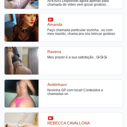
APENAS Disponível agora apenas para
chamada de vídeo vem gozar gostoso
comigo,ativa e passiva na medida certa uso
brinquedos gozo junto com você, interação
completa
Amanda
Faço chamada particular sozinha , ou com
meu marido, chama pra nós brincar gostoso
Ravena
Meu prazer é a sua satisfação...😘😘😘
Anittinhaxv
Novinha GP com local! Conteúdos e
chamadas on
REBECCA CAVALLONA