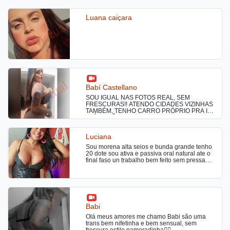
Luana caiçara
Babí Castellano
SOU IGUAL NAS FOTOS REAL, SEM
FRESCURAS!! ATENDO CIDADES VIZINHAS
TAMBÉM, TENHO CARRO PRÓPRIO PRA IR
ATÉ VOCÊ. MORO E ATENDO
LITERALMENTE SOZINHA, LOCAL COM
PORTÃO ELETRÔNICO CLIMATIZADO COM
Luciana
AR E EXTREMAMENTE LIMPO E SEGURO.
babicastellanooficial nos apps vizinhos rs
Sou morena alta seios e bunda grande tenho
Seja direto e objetivo, CHAMAR APENAS SE
20 dote sou ativa e passiva oral natural ate o
FOR DO SEU INTERESSE ME CONTRATAR
final faso un trabalho bem feito sem pressa
COM VINTE MINUTOS DE ANTECEDÊNCIA!
beijo de língua tbm faso massagens atendo
Atendimento de PRIMEIRA QUALIDADE NA
24 hrs
CIDADE, venham se deliciar na grossura de
minhas curvas…. NÃO NEGÓCIO CACHÊ,
NÃO INSISTA! Grata. Aguardo sua ligação
para realizar seus maiores fetiches, fantasias,
prazeres, gozadas, chuva dourada, beijo
Babi
grego até logo!!
Olá meus amores me chamo Babi são uma
trans bem nifetinha e bem sensual, sem
frescura estilo namoradinha❤️‍🔥