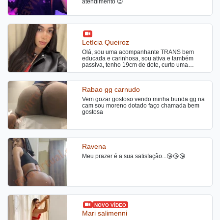
atendimento 😉
Letícia Queiroz
Olá, sou uma acompanhante TRANS bem
educada e carinhosa, sou ativa e também
passiva, tenho 19cm de dote, curto uma
Putaria bem gostosa sem frescuras, realizo
fantasias sexuais me chama no pv para mais
informações !
Rabao gg carnudo
Vem gozar gostoso vendo minha bunda gg na
cam sou moreno dotado faço chamada bem
gostosa
Ravena
Meu prazer é a sua satisfação...😘😘😘
NOVO VÍDEO
Mari salimenni