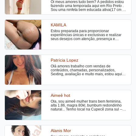
Oi meus amores tudo bem? A pedidos estou
fazendo uma temporada aqui em Rio Preto .
Sou uma ninfeta bem educada ativa(17 cm de
dote) e passiva , bunduda e bem atenciosa.
No meu atendimento faço completinho, tenho
local discreto e também vou a motéis e hotéis !
KAMILA
Venha me conhecer, um beijo
Estou preparada para proporcionar
experiências únicas e exclusivas e realizar
seus desejos com atenção, presença e
entrega. Sempre com um bom papo e sem
pressa. 😊 Vc é (Inexperiente)? Não se
preocupe, sou extremamente paciente e
descontraída. 🔥 Atendimento especial e
diferenciado para casais. 🔥 Preliminares —
Patrícia Lopez
meu grande diferencial. 🔥 Sou ATIVA E
Olá amores trabalho com vendas de
PASSIVA! REALIZO SUAS MAIORES
conteúdos, chamadas, personalizados,
FANTASIAS - SEXO A 3 - VESTIR VOCE COM
Sexting, avaliação e muito mais, estou aqui
ROUPAS DE MULHER - COLOCAR UMA
para realizar as tuas vontades
CALCINHA - DUPLA PENETRAÇÃO EM
VOCÊ E MUITO MAIS... VENHA REALIZAR
SUAS FANTASIAS SECRETAS TUDO NO
SIGILO Trabalho com massagem relaxante,
desportiva, erótica, tântrica nuru, mix etc …
Aimeê hot
mais infomação só chamar !!! ATENDO
Ola, sou aimeê mulher trans bem feminina,
CAMINHONEIROS SEM FRESCURA... SÓ
alta 1.86, magra 80kl, bumbum redondinho
ATENDO COM HORA MARCADA, LIGAR 1
natural... Tenho local na Cupecê zona sul --
HORA ANTES OU MANDAR MENSAGEM
divisa com diadema perto do Nabuco.
PRA SABER A DISPONIBILIDADE....
Normalmente tenho horário de noite!!! Meu
cachê já está em preço promocional.... Venha
desfrutar de umas horas de prazer.
Alanis Mor