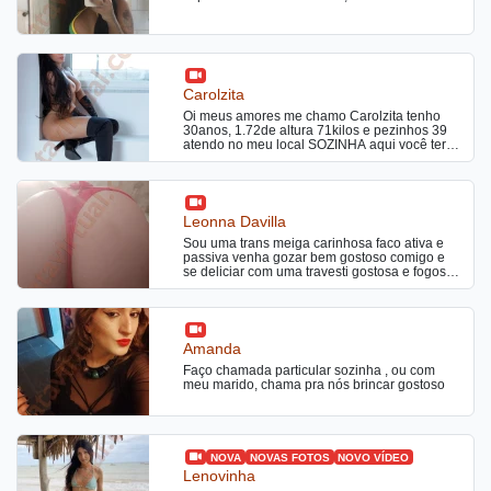
Ofereço atendimento totalmente online, com
videochamadas privativas e conteúdos
exclusivos produzidos com muito tesao feitos
para despertar seus desejos, venham me
conhecer.
Carolzita
Oi meus amores me chamo Carolzita tenho
30anos, 1.72de altura 71kilos e pezinhos 39
atendo no meu local SOZINHA aqui você terá
total discrição ou aonde preferir hotel e motel,
sou uma transex ativa e passiva, super
feminina e maravilhosa, irei fazer você delirar
de prazer. Atendimento também a casais. Se
você procura um atendimento top e
Leonna Davilla
maravilhoso, encontrou. Sou uma gata do tipo
Sou uma trans meiga carinhosa faco ativa e
fitness, gosto de realizar fetiches, tenho um
passiva venha gozar bem gostoso comigo e
dote de 19cm, sou estilo namoradinha. Uma
se deliciar com uma travesti gostosa e fogosa
bela morena completa ativa e passiva muito
por sexo
safada com um dote bem gostoso para você
que curte ser passivo e um delicioso cuzinho
guloso para quem gosta de socar bem
gostoso uma puta, sempre disponível para
você. Sou uma ativa dominante e passiva
Amanda
fogosa, tudo o que deseja. Ao me ligar vai
Faço chamada particular sozinha , ou com
adorar minha linda voz, sempre transmitindo
meu marido, chama pra nós brincar gostoso
uma boa energia. Disponível também para
festinhas privadas. Estou disponível 24 horas,
preciso que você me contate com 30 minutos
de antecedência, uso uma lingerie muito sexy.
Minhas fotos são recentes e reais. Sou uma
trans muito safada e disposta a fazer loucuras
NOVA
NOVAS FOTOS
NOVO VÍDEO
com você estilo namoradinha do jeito que
Lenovinha
você gosta, garanto que não irá se arrepender