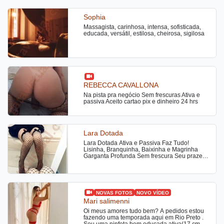
Sophia
Massagista, carinhosa, intensa, sofisticada,
educada, versátil, estilosa, cheirosa, sigilosa
REBECCA CAVALLONA
Na pista pra negócio Sem frescuras Ativa e
passiva Aceito cartao pix e dinheiro 24 hrs
Lara Dotada
Lara Dotada Ativa e Passiva Faz Tudo!
Lisinha, Branquinha, Baixinha e Magrinha
Garganta Profunda Sem frescura Seu prazer é
meu prazer Vamos ser felizes
NOVAS FOTOS
NOVO VÍDEO
Mari salimenni
Oi meus amores tudo bem? A pedidos estou
fazendo uma temporada aqui em Rio Preto .
Sou uma ninfeta bem educada ativa(17 cm de