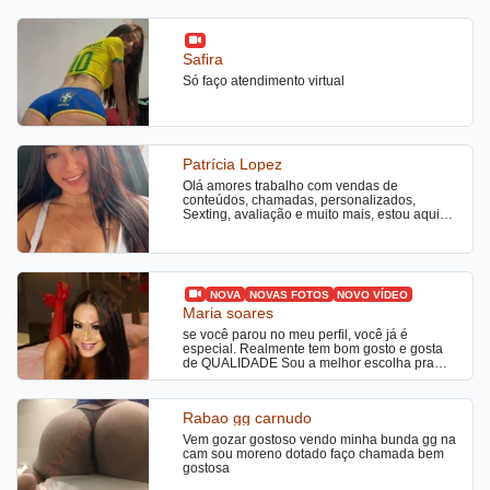
Safira
Só faço atendimento virtual
Patrícia Lopez
Olá amores trabalho com vendas de
conteúdos, chamadas, personalizados,
Sexting, avaliação e muito mais, estou aqui
para realizar as tuas vontades
NOVA
NOVAS FOTOS
NOVO VÍDEO
Maria soares
se você parou no meu perfil, você já é
especial. Realmente tem bom gosto e gosta
de QUALIDADE Sou a melhor escolha pra
quem procura prazer, relaxamento, e
satisfação. Tenho paciência para conduzir um
ótimo momento, fazendo dele especial e
Rabao gg carnudo
único. Realizo seus fetiches, fantasias e
desejos. Aos marinheiros de primeira viagem,
Vem gozar gostoso vendo minha bunda gg na
sintam-se seguros estarão em ótimas mãos.
cam sou moreno dotado faço chamada bem
Se procura uma companhia para esse
gostosa
momento, essa loira é sua melhor opção!