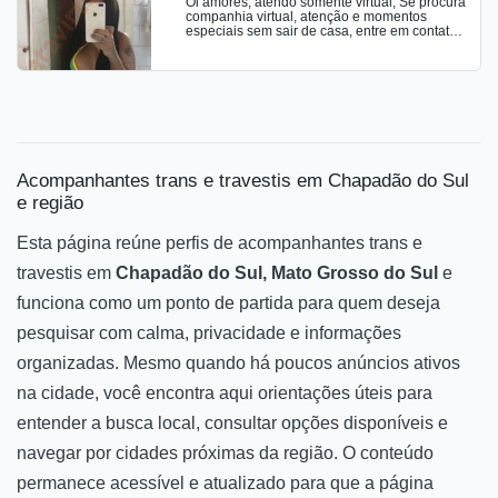
Oi amores, atendo somente virtual, Se procura
conteúdos solo. CHAMADA DE VÍDEO
companhia virtual, atenção e momentos
completa e totalmente safada.
especiais sem sair de casa, entre em contato,
Ofereço atendimento totalmente online, com
videochamadas privativas e conteúdos
exclusivos produzidos com muito tesao feitos
para despertar seus desejos, venham me
conhecer.
Acompanhantes trans e travestis em Chapadão do Sul
e região
Esta página reúne perfis de acompanhantes trans e
travestis em
Chapadão do Sul, Mato Grosso do Sul
e
funciona como um ponto de partida para quem deseja
pesquisar com calma, privacidade e informações
organizadas. Mesmo quando há poucos anúncios ativos
na cidade, você encontra aqui orientações úteis para
entender a busca local, consultar opções disponíveis e
navegar por cidades próximas da região. O conteúdo
permanece acessível e atualizado para que a página