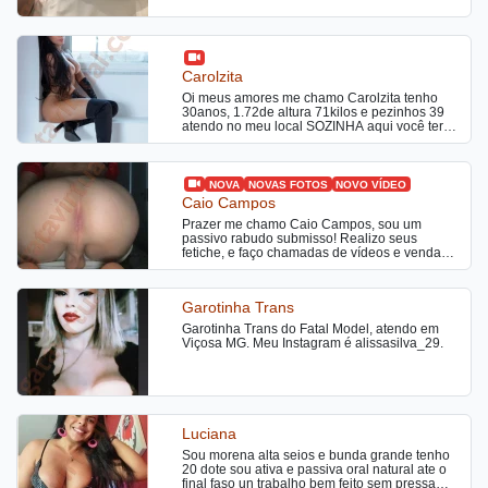
Vamos delirar de prazer juntos? Vamos juntos
nessa
Carolzita
Oi meus amores me chamo Carolzita tenho
30anos, 1.72de altura 71kilos e pezinhos 39
atendo no meu local SOZINHA aqui você terá
total discrição ou aonde preferir hotel e motel,
sou uma transex ativa e passiva, super
feminina e maravilhosa, irei fazer você delirar
de prazer. Atendimento também a casais. Se
NOVA
NOVAS FOTOS
NOVO VÍDEO
você procura um atendimento top e
Caio Campos
maravilhoso, encontrou. Sou uma gata do tipo
Prazer me chamo Caio Campos, sou um
fitness, gosto de realizar fetiches, tenho um
passivo rabudo submisso! Realizo seus
dote de 19cm, sou estilo namoradinha. Uma
fetiche, e faço chamadas de vídeos e vendas
bela morena completa ativa e passiva muito
de conteúdos!
safada com um dote bem gostoso para você
que curte ser passivo e um delicioso cuzinho
guloso para quem gosta de socar bem
Garotinha Trans
gostoso uma puta, sempre disponível para
você. Sou uma ativa dominante e passiva
Garotinha Trans do Fatal Model, atendo em
fogosa, tudo o que deseja. Ao me ligar vai
Viçosa MG. Meu Instagram é alissasilva_29.
adorar minha linda voz, sempre transmitindo
uma boa energia. Disponível também para
festinhas privadas. Estou disponível 24 horas,
preciso que você me contate com 30 minutos
de antecedência, uso uma lingerie muito sexy.
Minhas fotos são recentes e reais. Sou uma
Luciana
trans muito safada e disposta a fazer loucuras
com você estilo namoradinha do jeito que
Sou morena alta seios e bunda grande tenho
você gosta, garanto que não irá se arrepender
20 dote sou ativa e passiva oral natural ate o
e ficará querendo bis. Aceito cartões de
final faso un trabalho bem feito sem pressa