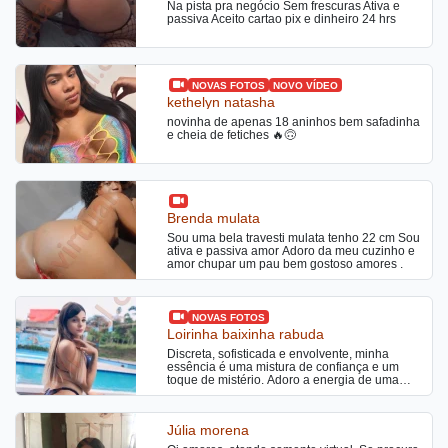
Na pista pra negócio Sem frescuras Ativa e
passiva Aceito cartao pix e dinheiro 24 hrs
NOVAS FOTOS
NOVO VÍDEO
kethelyn natasha
novinha de apenas 18 aninhos bem safadinha
e cheia de fetiches 🔥🙃
Brenda mulata
Sou uma bela travesti mulata tenho 22 cm Sou
ativa e passiva amor Adoro da meu cuzinho e
amor chupar um pau bem gostoso amores .
NOVAS FOTOS
Loirinha baixinha rabuda
Discreta, sofisticada e envolvente, minha
essência é uma mistura de confiança e um
toque de mistério. Adoro a energia de uma
boa conversa que me desafia e me fascina,
mas também a quietude intensa de um
momento a dois. Loira do bumbum avantajado
Júlia morena
pronta pra satisfazer seus desejos ocultos.
CONTEÚDOS +18, packs de vídeos pornô e