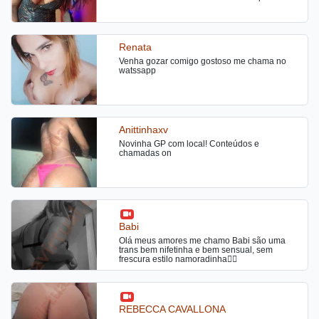
crédito e débito, te darei um atendimento
beijo de língua tbm faso massagens atendo
satisfatório e maravilhoso para você querer
24 hrs
repetir. Estou na cidade, atendo no meu local
super tranquilo ou se preferir em motel e hotel.
Não passe vontade, te surpreenderei na cama
Renata
para termos uma safadeza fantástica e
satisfatória, me contate, beijos.
Venha gozar comigo gostoso me chama no
watssapp
Anittinhaxv
Novinha GP com local! Conteúdos e
chamadas on
Babi
Olá meus amores me chamo Babi são uma
trans bem nifetinha e bem sensual, sem
frescura estilo namoradinha❤️‍🔥
REBECCA CAVALLONA