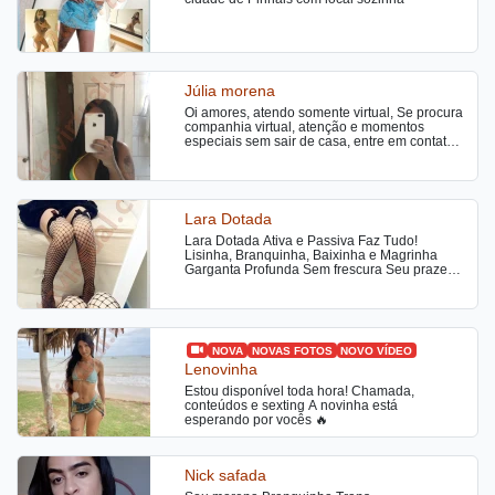
Júlia morena
Oi amores, atendo somente virtual, Se procura
companhia virtual, atenção e momentos
especiais sem sair de casa, entre em contato,
Ofereço atendimento totalmente online, com
videochamadas privativas e conteúdos
exclusivos produzidos com muito tesao feitos
para despertar seus desejos, venham me
conhecer.
Lara Dotada
Lara Dotada Ativa e Passiva Faz Tudo!
Lisinha, Branquinha, Baixinha e Magrinha
Garganta Profunda Sem frescura Seu prazer é
meu prazer Vamos ser felizes
NOVA
NOVAS FOTOS
NOVO VÍDEO
Lenovinha
Estou disponível toda hora! Chamada,
conteúdos e sexting A novinha está
esperando por vocês 🔥
Nick safada