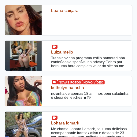
Luana caiçara
Luiza mello
Trans novinha programa estilo namoradinha
conteúdos disponível no privacy Cobro por
hora uma hora completo valor do site no meu
local Saídas a combinar
NOVAS FOTOS
NOVO VÍDEO
kethelyn natasha
novinha de apenas 18 aninhos bem safadinha
e cheia de fetiches 🔥🙃
Lohara lomark
Me chamo Lohara Lomark, sou uma deliciosa
acompanhante transex ativa e dotada de 23
cm, morena mignon, peituda e garanto ser a