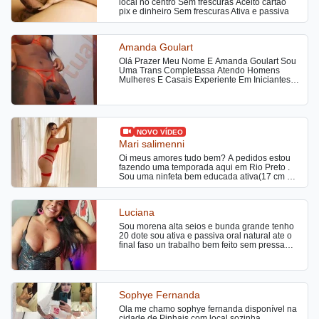
local no centro Sem frescuras Aceito cartao
pix e dinheiro Sem frescuras Ativa e passiva
Amanda Goulart
Olá Prazer Meu Nome E Amanda Goulart Sou
Uma Trans Completassa Atendo Homens
Mulheres E Casais Experiente Em Iniciantes E
Casais Faço Tudo Ativa Passiva Versátil
Liberal
NOVO VÍDEO
Mari salimenni
Oi meus amores tudo bem? A pedidos estou
fazendo uma temporada aqui em Rio Preto .
Sou uma ninfeta bem educada ativa(17 cm de
dote) e passiva , bunduda e bem atenciosa.
No meu atendimento faço completinho, tenho
local discreto e também vou a motéis e hotéis !
Luciana
Venha me conhecer, um beijo
Sou morena alta seios e bunda grande tenho
20 dote sou ativa e passiva oral natural ate o
final faso un trabalho bem feito sem pressa
beijo de língua tbm faso massagens atendo
24 hrs
Sophye Fernanda
Ola me chamo sophye fernanda disponível na
cidade de Pinhais com local sozinha